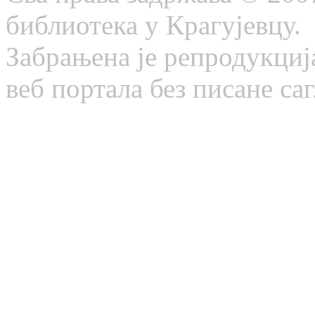
библиотека у Крагујевцу.
Забрањена је репродукциј
веб портала без писане са