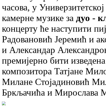
часова, у Универзитетској
камерне музике за
дуо - к
концерту ће наступити пи
Радовановић Јеремић и а
и Александар Александро
премијерно бити изведена
композитора Татјане Мило
Милане Стојадиновић Мил
Бркљачића и Мирослава 