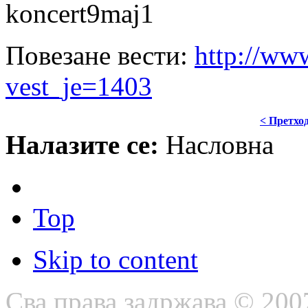
Повезане вести:
http://www
vest_je=1403
< Претхо
Налазите се:
Насловна
Top
Skip to content
Сва права задржава © 200