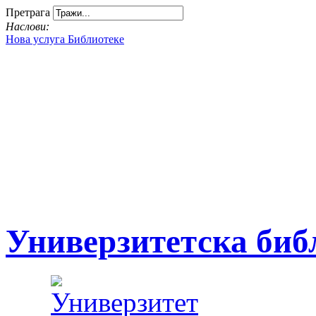
Претрага
Наслови:
Нова услугa Библиотекe
University
Library
of Krag
Универзитетска биб